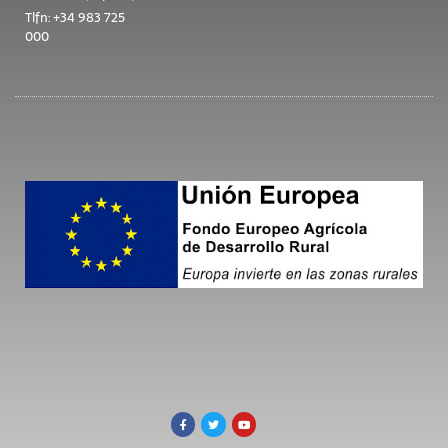
Tlfn: +34 983 725
000