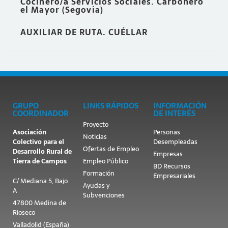
Cocinero/a Servicios Sociales. Carbonero
el Mayor (Segovia)
AUXILIAR DE RUTA. CUÉLLAR
GRUPO
LINKS RÁPIDOS
INFORMACIÓN
COORDINADOR
DE INTERÉS
Proyecto
Asociación
Personas
Noticias
Colectivo para el
Desempleadas
Ofertas de Empleo
Desarrollo Rural de
Empresas
Tierra de Campos
Empleo Público
BD Recursos
Formación
Empresariales
C/ Mediana 5, Bajo
Ayudas y
A
Subvenciones
47800 Medina de
Rioseco
Valladolid (España)