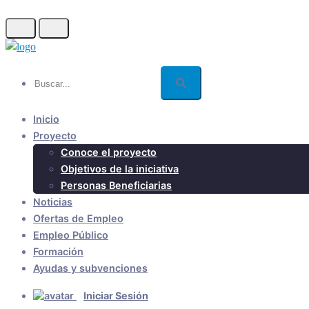
Skip
to
main
content
Buscar...
Inicio
Proyecto
Conoce el proyecto
Objetivos de la iniciativa
Personas Beneficiarias
Noticias
Ofertas de Empleo
Empleo Público
Formación
Ayudas y subvenciones
Iniciar Sesión