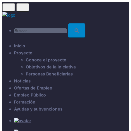
Skip
to
main
Buscar...
content
Inicio
Proyecto
Conoce el proyecto
Objetivos de la iniciativa
Personas Beneficiarias
Noticias
Ofertas de Empleo
Empleo Público
Formación
Ayudas y subvenciones