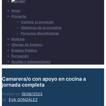
Inicio
Proyecto
Conoce el proyecto
Objetivos de la iniciativa
Personas Beneficiarias
Noticias
Ofertas de Empleo
Empleo Público
Formación
Ayudas y subvenciones
Camarera/o con apoyo en cocina a
jornada completa
Posted on
19/06/2023
by
EVA GONZÁLEZ