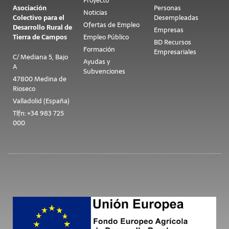
Proyecto
Asociación
Personas
Noticias
Colectivo para el
Desempleadas
Ofertas de Empleo
Desarrollo Rural de
Empresas
Tierra de Campos
Empleo Público
BD Recursos
Formación
Empresariales
C/ Mediana 5, Bajo
Ayudas y
A
Subvenciones
47800 Medina de
Rioseco
Valladolid (España)
Tlfn: +34 983 725
000