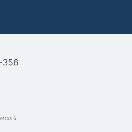
V-356
otros 6