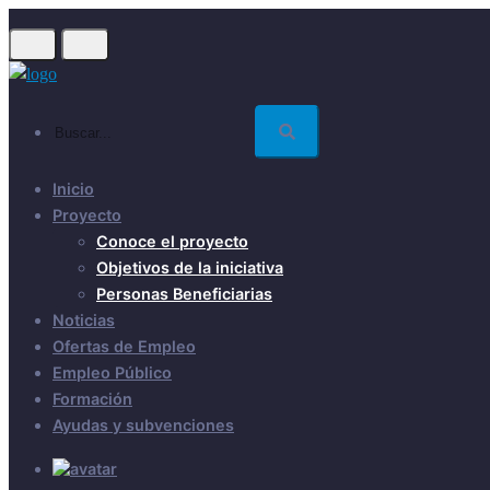
Skip
to
main
content
Buscar...
Inicio
Proyecto
Conoce el proyecto
Objetivos de la iniciativa
Personas Beneficiarias
Noticias
Ofertas de Empleo
Empleo Público
Formación
Ayudas y subvenciones