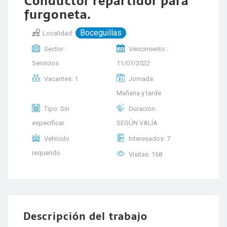
Conductor repartidor para
furgoneta.
Boceguillas
Localidad:
Sector :
Vencimiento :
Servicios
11/07/2022
Vacantes: 1
Jornada:
Mañana y tarde
Tipo: Sin
Duración:
especificar
SEGÚN VALÍA
Vehículo
Interesados: 7
requerido
Visitas: 168
Descripción del trabajo