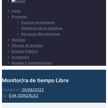
Inicio
Proyecto
Conoce el proyecto
Objetivos de la iniciativa
Personas Beneficiarias
Noticias
Ofertas de Empleo
Empleo Público
Formación
Ayudas y subvenciones
Monitor/ra de tiempo Libre
Posted on
20/06/2022
by
EVA GONZÁLEZ