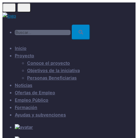
Skip
to
main
Buscar...
content
Inicio
Proyecto
Conoce el proyecto
Objetivos de la iniciativa
Personas Beneficiarias
Noticias
Ofertas de Empleo
Empleo Público
Formación
Ayudas y subvenciones