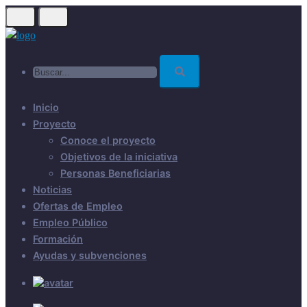
Skip
to
main
Buscar...
content
Inicio
Proyecto
Conoce el proyecto
Objetivos de la iniciativa
Personas Beneficiarias
Noticias
Ofertas de Empleo
Empleo Público
Formación
Ayudas y subvenciones