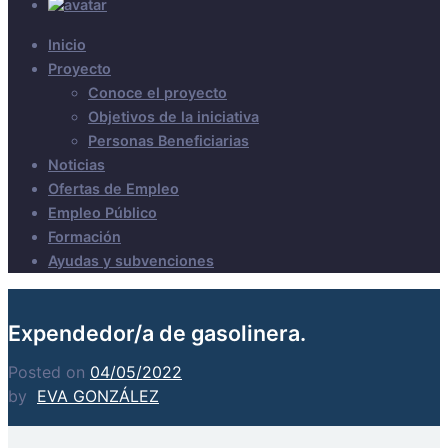
Inicio
Proyecto
Conoce el proyecto
Objetivos de la iniciativa
Personas Beneficiarias
Noticias
Ofertas de Empleo
Empleo Público
Formación
Ayudas y subvenciones
Expendedor/a de gasolinera.
Posted on
04/05/2022
by
EVA GONZÁLEZ