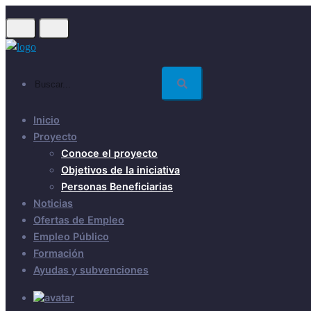
Skip
to
main
content
Buscar...
Inicio
Proyecto
Conoce el proyecto
Objetivos de la iniciativa
Personas Beneficiarias
Noticias
Ofertas de Empleo
Empleo Público
Formación
Ayudas y subvenciones