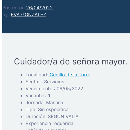
Posted on
26/04/2022
by
EVA GONZÁLEZ
Cuidador/a de señora mayor.
Localidad:
Cedillo de la Torre
Sector : Servicios
Vencimiento : 06/05/2022
Vacantes: 1
Jornada: Mañana
Tipo: Sin especificar
Duración: SEGÚN VALÍA
Experiencia requerida