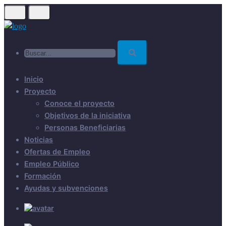
Skip
to
main
Buscar...
content
Inicio
Proyecto
Conoce el proyecto
Objetivos de la iniciativa
Personas Beneficiarias
Noticias
Ofertas de Empleo
Empleo Público
Formación
Ayudas y subvenciones