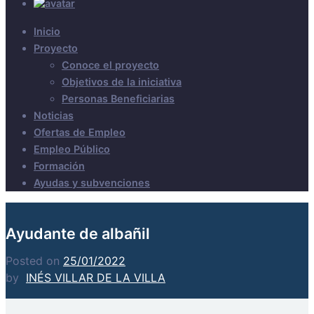
Inicio
Proyecto
Conoce el proyecto
Objetivos de la iniciativa
Personas Beneficiarias
Noticias
Ofertas de Empleo
Empleo Público
Formación
Ayudas y subvenciones
Ayudante de albañil
Posted on
25/01/2022
by
INÉS VILLAR DE LA VILLA