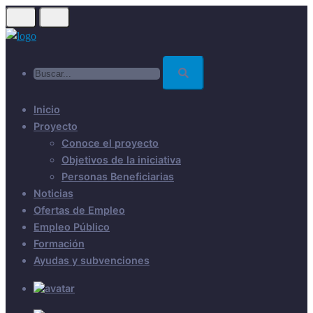
Skip
to
main
Buscar...
content
Inicio
Proyecto
Conoce el proyecto
Objetivos de la iniciativa
Personas Beneficiarias
Noticias
Ofertas de Empleo
Empleo Público
Formación
Ayudas y subvenciones