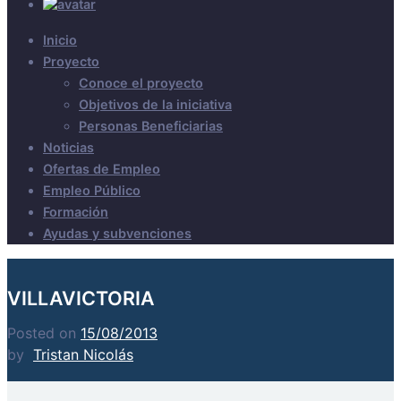
Inicio
Proyecto
Conoce el proyecto
Objetivos de la iniciativa
Personas Beneficiarias
Noticias
Ofertas de Empleo
Empleo Público
Formación
Ayudas y subvenciones
VILLAVICTORIA
Posted on
15/08/2013
by
Tristan Nicolás