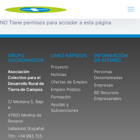
NO Tiene permisos para acceder a esta página
GRUPO
LINKS RÁPIDOS
INFORMACIÓN
COORDINADOR
DE INTERÉS
Proyecto
Asociación
Personas
Noticias
Colectivo para el
Desempleadas
Ofertas de Empleo
Desarrollo Rural de
Empresas
Tierra de Campos
Empleo Público
BD Recursos
Formación
Empresariales
C/ Mediana 5, Bajo
Ayudas y
A
Subvenciones
47800 Medina de
Rioseco
Valladolid (España)
Tlfn: +34 983 725