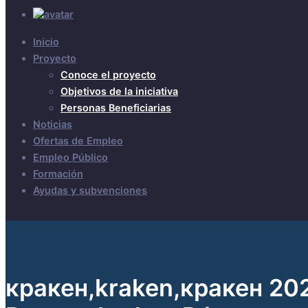
Inicio
Proyecto
Conoce el proyecto
Objetivos de la iniciativa
Personas Beneficiarias
Noticias
Ofertas de Empleo
Empleo Público
Formación
Ayudas y subvenciones
кракен,kraken,кракен 20