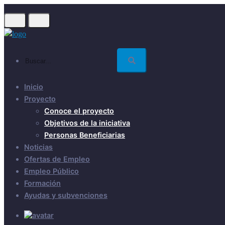
Skip
to
main
content
Buscar...
Inicio
Proyecto
Conoce el proyecto
Objetivos de la iniciativa
Personas Beneficiarias
Noticias
Ofertas de Empleo
Empleo Público
Formación
Ayudas y subvenciones