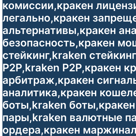
комиссии,кракен лицензи
легально,кракен запреще
альтернативы,кракен ана
безопасность,кракен мо
стейкинг,kraken стейкин
P2P,kraken P2P,кракен к
арбитраж,кракен сигналы
аналитика,кракен кошеле
боты,kraken боты,кракен
пары,kraken валютные п
ордера,кракен маржиналь