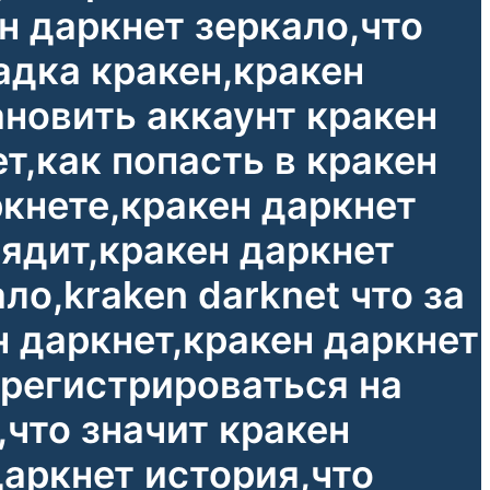
н даркнет зеркало,что
адка кракен,кракен
ановить аккаунт кракен
т,как попасть в кракен
ркнете,кракен даркнет
лядит,кракен даркнет
ло,kraken darknet что за
н даркнет,кракен даркнет
арегистрироваться на
,что значит кракен
даркнет история,что