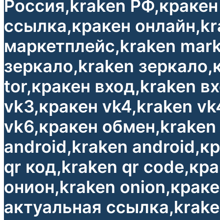
Россия,kraken РФ,кракен
ссылка,кракен онлайн,kr
маркетплейс,kraken mark
зеркало,kraken зеркало,
tor,кракен вход,kraken в
vk3,кракен vk4,kraken vk
vk6,кракен обмен,kraken 
android,kraken android,к
qr код,kraken qr code,кр
онион,kraken onion,крак
актуальная ссылка,kraken