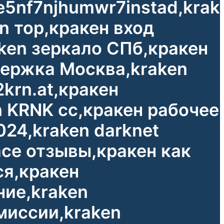
ve5nf7njhumwr7instad,krak
n тор,кракен вход
aken зеркало СПб,кракен
держка Москва,kraken
2krn.at,кракен
n KRNK cc,кракен рабочее
024,kraken darknet
ace отзывы,кракен как
ся,кракен
ние,kraken
миссии,kraken