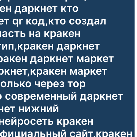
ен даркнет кто
т qr код,кто создал
пасть на кракен
тип,кракен даркнет
ракен даркнет маркет
ркнет,кракен маркет
только через тор
то современный даркнет
нет нижний
,нейросеть кракен
официальный сайт,кракен