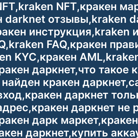
 NFT,kraken NFT,кракен ма
н darknet отзывы,kraken 
акен инструкция,kraken 
Q,kraken FAQ,кракен прав
en KYC,кракен AML,kraken
ракен даркнет,что такое 
 найден кракен даркнет,с
вход,кракен даркнет толь
адрес,кракен даркнет не 
кракен дарк маркет,кракен
акен даркнет,купить акка