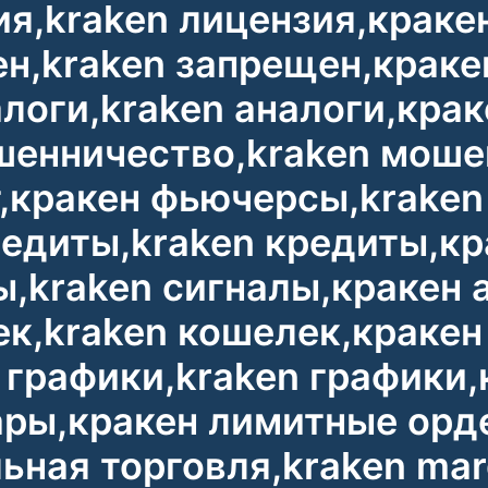
я,kraken лицензия,кракен
н,kraken запрещен,краке
логи,kraken аналоги,крак
шенничество,kraken моше
г,кракен фьючерсы,krake
редиты,kraken кредиты,к
,kraken сигналы,кракен 
к,kraken кошелек,кракен 
 графики,kraken графики
ары,кракен лимитные орд
ная торговля,kraken marg