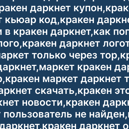
кракен даркнет купон,крак
 кьюар код,кракен даркне
 в кракен даркнет,как по
лого,кракен даркнет лого
аркет только через тор,к
даркнет,маркет кракен да
р,кракен маркет даркнет 
аркнет скачать,кракен э
кнет новости,кракен дарк
 пользователь не найден
 даркнет,кракен даркнет 