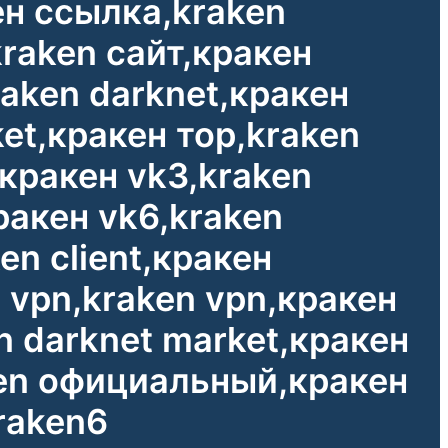
ен ссылка,kraken
raken сайт,кракен
aken darknet,кракен
et,кракен тор,kraken
,кракен vk3,kraken
ракен vk6,kraken
en client,кракен
н vpn,kraken vpn,кракен
n darknet market,кракен
ken официальный,кракен
kraken6