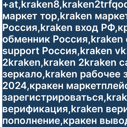
+at,kraken8,kraken2trfqo
маркет тор,kraken марке
Россия,kraken вход РФ,к
обменник Россия,kraken
support Россия,kraken vk2
2kraken,kraken 2kraken 
зеркало,kraken рабочее 
2024,кракен маркетплейс
зарегистрироваться,krak
верификация,kraken вер
пополнение,кракен выво