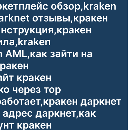
ркетплейс обзор,kraken
darknet отзывы,кракен
инструкция,кракен
ила,kraken
 AML,как зайти на
кракен
айт кракен
ко через тор
работает,кракен даркнет
 адрес даркнет,как
унт кракен