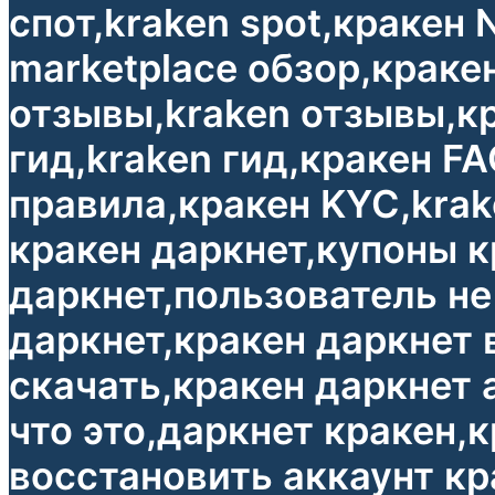
спот,kraken spot,кракен
marketplace обзор,краке
отзывы,kraken отзывы,кр
гид,kraken гид,кракен FA
правила,кракен KYC,krak
кракен даркнет,купоны к
даркнет,пользователь не
даркнет,кракен даркнет 
скачать,кракен даркнет 
что это,даркнет кракен,
восстановить аккаунт кр