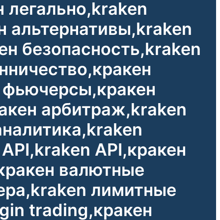
 легально,kraken
н альтернативы,kraken
ен безопасность,kraken
нничество,кракен
n фьючерсы,кракен
ракен арбитраж,kraken
аналитика,kraken
API,kraken API,кракен
,кракен валютные
ера,kraken лимитные
in trading,кракен