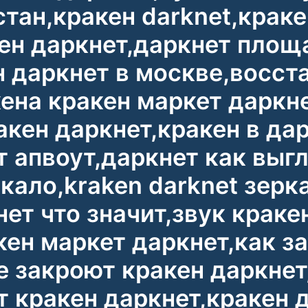
тан,кракен darknet,краке
кен даркнет,даркнет площ
 даркнет в москве,восст
ена кракен маркет даркне
акен даркнет,кракен в да
т апвоут,даркнет как выг
кало,kraken darknet зерка
нет что значит,звук краке
акен маркет даркнет,как з
е закроют кракен даркнет
йт кракен даркнет,кракен 