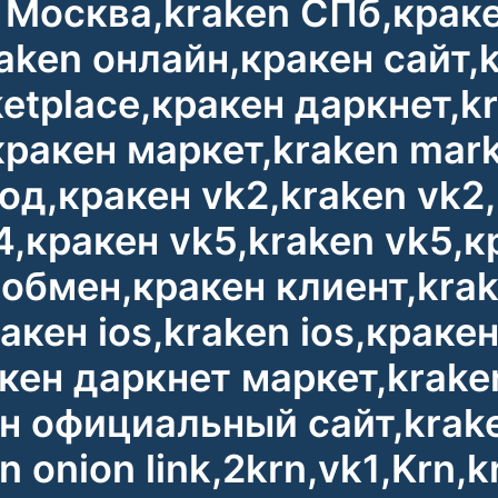
 Москва,kraken СПб,крак
aken онлайн,кракен сайт,k
etplace,кракен даркнет,kr
кракен маркет,kraken mark
ход,кракен vk2,kraken vk2
4,кракен vk5,kraken vk5,к
обмен,кракен клиент,krak
ракен ios,kraken ios,краке
акен даркнет маркет,krake
ен официальный сайт,kra
 onion link,2krn,vk1,Krn,