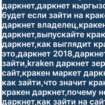
даркнет,даркнет кыргызс
будет если зайти на кра
даркнет владелец,кракен
даркнет,выпускайте крак
даркнет,как выглядит кр
это,даркнет 2018,даркне
зайти,kraken даркнет зер
сайт,кракен маркет дарк
как зайти,что значит кр
кракен даркнет,почему н
даркнет,как зайти на са