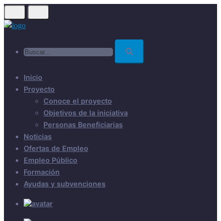
Skip
to
main
Buscar...
content
Inicio
Proyecto
Conoce el proyecto
Objetivos de la iniciativa
Personas Beneficiarias
Noticias
Ofertas de Empleo
Empleo Público
Formación
Ayudas y subvenciones