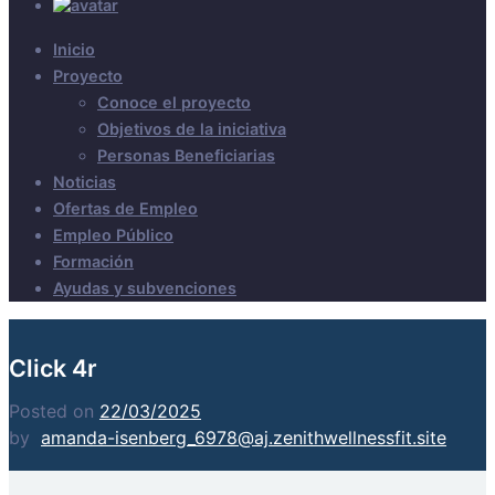
Inicio
Proyecto
Conoce el proyecto
Objetivos de la iniciativa
Personas Beneficiarias
Noticias
Ofertas de Empleo
Empleo Público
Formación
Ayudas y subvenciones
Click 4r
Posted on
22/03/2025
by
amanda-isenberg_6978@aj.zenithwellnessfit.site