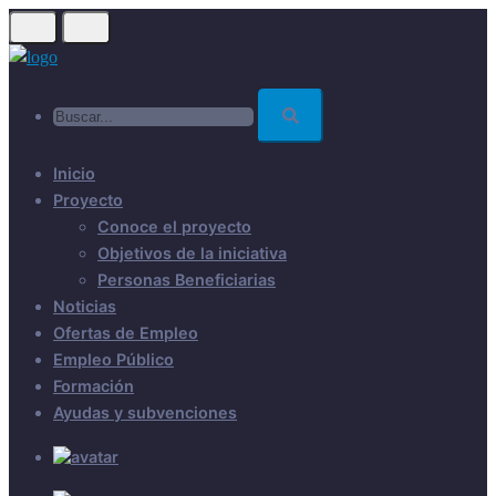
Skip
to
main
Buscar...
content
Inicio
Proyecto
Conoce el proyecto
Objetivos de la iniciativa
Personas Beneficiarias
Noticias
Ofertas de Empleo
Empleo Público
Formación
Ayudas y subvenciones