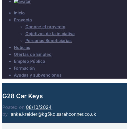
Inicio
Proyecto
Conoce el proyecto
Objetivos de la iniciativa
Personas Beneficiarias
Noticias
Ofertas de Empleo
Empleo Público
Formación
Ayudas y subvenciones
G28 Car Keys
Posted on
08/10/2024
by
anke.kreider@kg5kd.sarahconner.co.uk