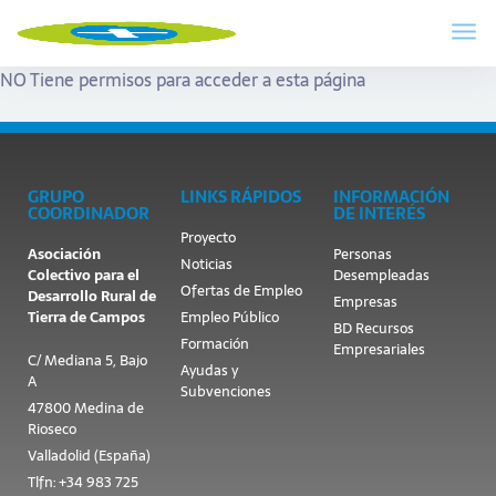
NO Tiene permisos para acceder a esta página
GRUPO
LINKS RÁPIDOS
INFORMACIÓN
COORDINADOR
DE INTERÉS
Proyecto
Asociación
Personas
Noticias
Colectivo para el
Desempleadas
Ofertas de Empleo
Desarrollo Rural de
Empresas
Tierra de Campos
Empleo Público
BD Recursos
Formación
Empresariales
C/ Mediana 5, Bajo
Ayudas y
A
Subvenciones
47800 Medina de
Rioseco
Valladolid (España)
Tlfn: +34 983 725