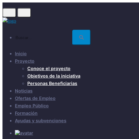
Skip
to
main
content
Buscar...
Inicio
Proyecto
Conoce el proyecto
Objetivos de la iniciativa
Personas Beneficiarias
Noticias
Ofertas de Empleo
Empleo Público
Formación
Ayudas y subvenciones