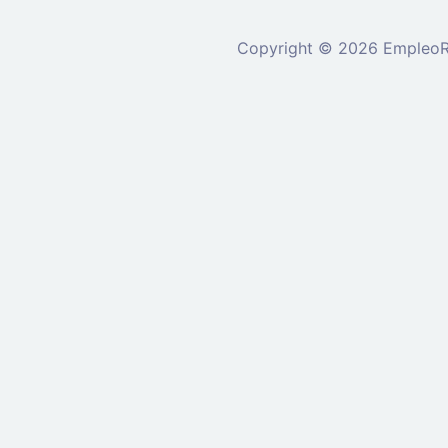
Copyright © 2026 EmpleoRu
Se requiere inicio de sesión 
nuevo
Ingrese a su cu
Dirección de correo el
Contraseña: