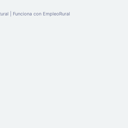
ral | Funciona con EmpleoRural
de 'candidato' para solicitar este trabajo.
Click aquí para
c
enta
ectrónico: