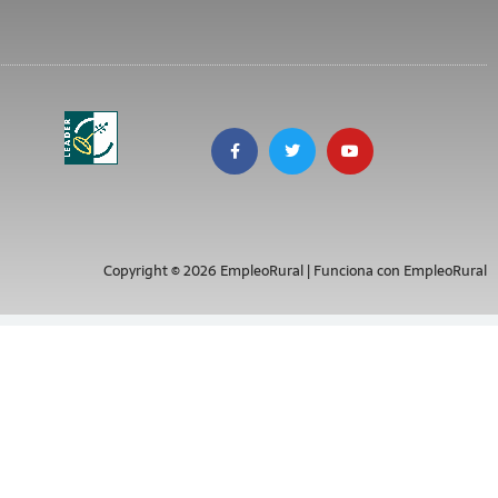
Copyright © 2026 EmpleoRural | Funciona con EmpleoRural