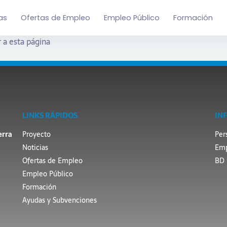
as
Ofertas de Empleo
Empleo Público
Formación
 a esta página
LINKS RÁPIDOS
IN
erra
Proyecto
Per
Noticias
Emp
Ofertas de Empleo
BD 
Empleo Público
Formación
Ayudas y Subvenciones