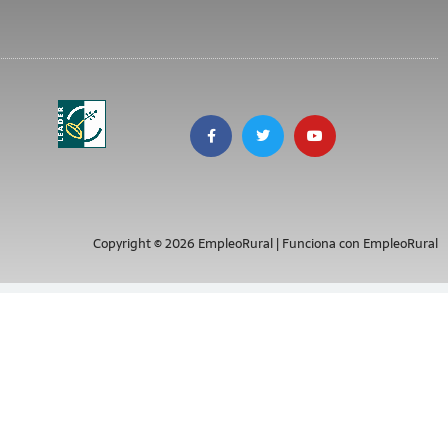
Copyright © 2026 EmpleoRural | Funciona con EmpleoRural