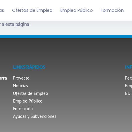
as
Ofertas de Empleo
Empleo Público
Formación
 a esta página
LINKS RÁPIDOS
IN
erra
Proyecto
Per
Noticias
Emp
Ofertas de Empleo
BD 
Empleo Público
Formación
Ayudas y Subvenciones