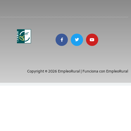
Copyright © 2026 EmpleoRural | Funciona con EmpleoRural