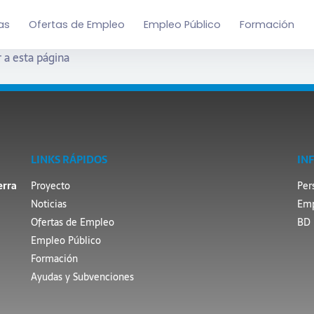
as
Ofertas de Empleo
Empleo Público
Formación
 a esta página
LINKS RÁPIDOS
IN
erra
Proyecto
Per
Noticias
Emp
Ofertas de Empleo
BD 
Empleo Público
Formación
Ayudas y Subvenciones