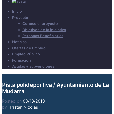
Inicio
Proyecto
Conoce el proyecto
Objetivos de la iniciativa
Personas Beneficiarias
Noticias
Ofertas de Empleo
Empleo Público
Formación
Ayudas y subvenciones
Pista polideportiva / Ayuntamiento de La
Mudarra
Posted on
03/10/2013
by
Tristan Nicolás