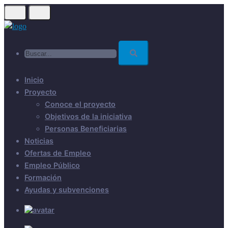
Skip
to
main
Buscar...
content
Inicio
Proyecto
Conoce el proyecto
Objetivos de la iniciativa
Personas Beneficiarias
Noticias
Ofertas de Empleo
Empleo Público
Formación
Ayudas y subvenciones