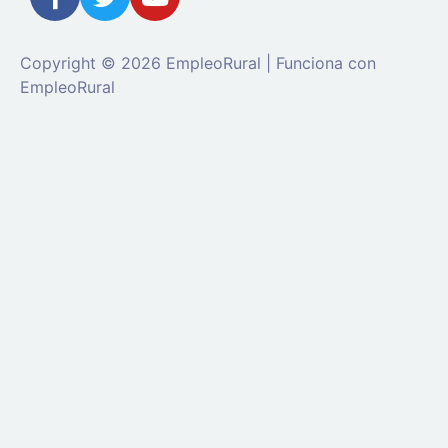
Copyright © 2026 EmpleoRural | Funciona con
EmpleoRural
Se requiere inicio de sesión de 'candidato' para
solicitar este trabajo.
Click aquí para
cerrar sesión
E
intenta de nuevo
Ingrese a su cuenta
Dirección de correo electrónico:
Contraseña: