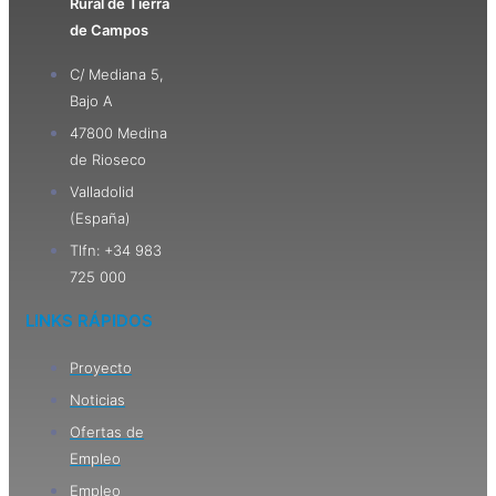
Rural de Tierra
de Campos
C/ Mediana 5,
Bajo A
47800 Medina
de Rioseco
Valladolid
(España)
Tlfn: +34 983
725 000
LINKS RÁPIDOS
Proyecto
Noticias
Ofertas de
Empleo
Empleo