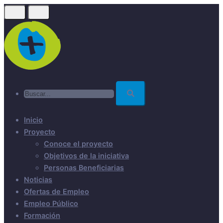
Skip
to
main
content
Buscar...
Inicio
Proyecto
Conoce el proyecto
Objetivos de la iniciativa
Personas Beneficiarias
Noticias
Ofertas de Empleo
Empleo Público
Formación