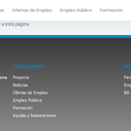
as
Ofertas de Empleo
Empleo Público
Formación
 a esta página
LINKS RÁPIDOS
IN
erra
Proyecto
Per
Noticias
Emp
Ofertas de Empleo
BD 
Empleo Público
Formación
Ayudas y Subvenciones