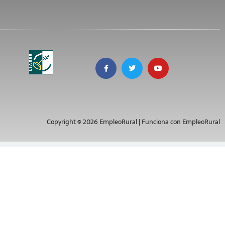
Copyright © 2026 EmpleoRural | Funciona con EmpleoRural