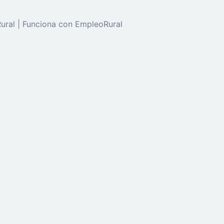
ral | Funciona con EmpleoRural
de 'candidato' para solicitar este trabajo.
Click aquí para
c
enta
ectrónico: