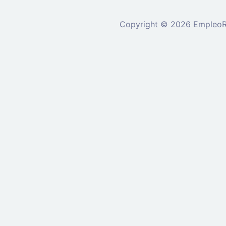
Copyright © 2026 EmpleoRu
Se requiere inicio de sesión 
nuevo
Ingrese a su cu
Dirección de correo el
Contraseña: