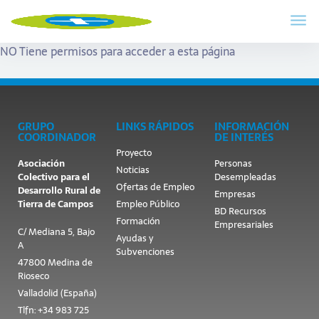
NO Tiene permisos para acceder a esta página
GRUPO
LINKS RÁPIDOS
INFORMACIÓN
COORDINADOR
DE INTERÉS
Proyecto
Asociación
Personas
Noticias
Colectivo para el
Desempleadas
Ofertas de Empleo
Desarrollo Rural de
Empresas
Tierra de Campos
Empleo Público
BD Recursos
Formación
Empresariales
C/ Mediana 5, Bajo
Ayudas y
A
Subvenciones
47800 Medina de
Rioseco
Valladolid (España)
Tlfn: +34 983 725