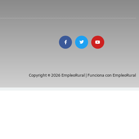
Copyright © 2026 EmpleoRural | Funciona con EmpleoRural