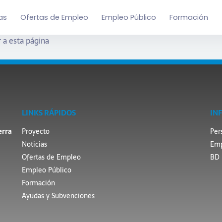
as
Ofertas de Empleo
Empleo Público
Formación
 a esta página
LINKS RÁPIDOS
IN
erra
Proyecto
Per
Noticias
Emp
Ofertas de Empleo
BD 
Empleo Público
Formación
Ayudas y Subvenciones