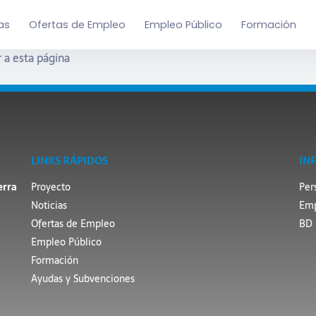
as
Ofertas de Empleo
Empleo Público
Formación
 a esta página
LINKS RÁPIDOS
IN
erra
Proyecto
Per
Noticias
Emp
Ofertas de Empleo
BD 
Empleo Público
Formación
Ayudas y Subvenciones