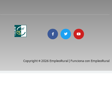
Copyright © 2026 EmpleoRural | Funciona con EmpleoRural