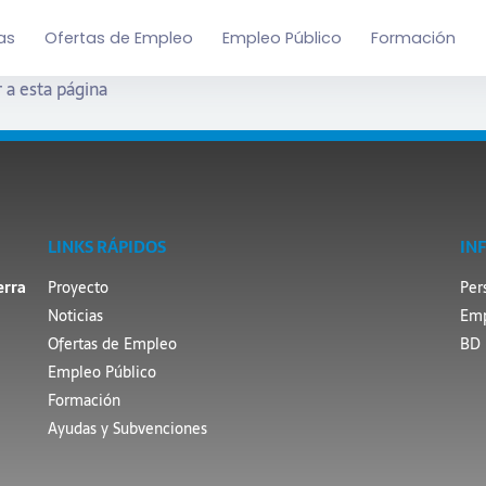
as
Ofertas de Empleo
Empleo Público
Formación
 a esta página
LINKS RÁPIDOS
IN
erra
Proyecto
Per
Noticias
Emp
Ofertas de Empleo
BD 
Empleo Público
Formación
Ayudas y Subvenciones