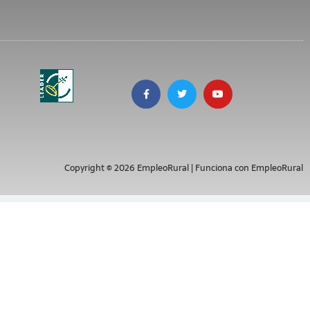
Copyright © 2026 EmpleoRural | Funciona con EmpleoRural