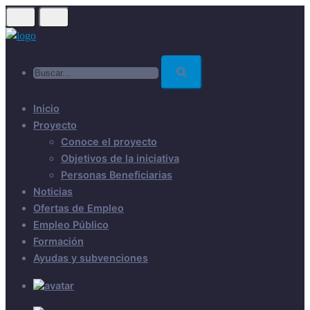
Skip
to
main
Buscar...
content
Inicio
Proyecto
Conoce el proyecto
Objetivos de la iniciativa
Personas Beneficiarias
Noticias
Ofertas de Empleo
Empleo Público
Formación
Ayudas y subvenciones