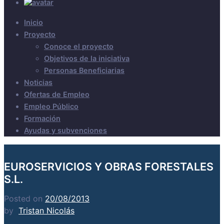
Inicio
Proyecto
Conoce el proyecto
Objetivos de la iniciativa
Personas Beneficiarias
Noticias
Ofertas de Empleo
Empleo Público
Formación
Ayudas y subvenciones
EUROSERVICIOS Y OBRAS FORESTALES
S.L.
Posted on
20/08/2013
by
Tristan Nicolás