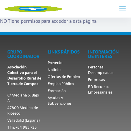
NO Tiene permisos para acceder a esta página
GRUPO
LINKS RÁPIDOS
INFORMACIÓN
COORDINADOR
DE INTERÉS
Proyecto
Asociación
Personas
Noticias
Colectivo para el
Desempleadas
Ofertas de Empleo
Desarrollo Rural de
Empresas
Tierra de Campos
Empleo Público
BD Recursos
Formación
Empresariales
C/ Mediana 5, Bajo
Ayudas y
A
Subvenciones
47800 Medina de
Rioseco
Valladolid (España)
Tlfn: +34 983 725