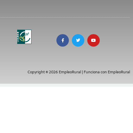
Copyright © 2026 EmpleoRural | Funciona con EmpleoRural