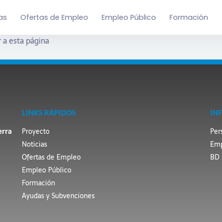
as
Ofertas de Empleo
Empleo Público
Formación
 a esta página
LINKS RÁPIDOS
IN
erra
Proyecto
Per
Noticias
Emp
Ofertas de Empleo
BD 
Empleo Público
Formación
Ayudas y Subvenciones