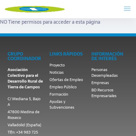
NO Tiene permisos para acceder a esta página
GRUPO
LINKS RÁPIDOS
INFORMACIÓN
COORDINADOR
DE INTERÉS
Proyecto
Asociación
Personas
Noticias
Colectivo para el
Desempleadas
Ofertas de Empleo
Desarrollo Rural de
Empresas
Tierra de Campos
Empleo Público
BD Recursos
Formación
Empresariales
C/ Mediana 5, Bajo
Ayudas y
A
Subvenciones
47800 Medina de
Rioseco
Valladolid (España)
Tlfn: +34 983 725