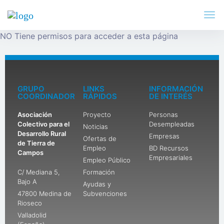
NO Tiene permisos para acceder a esta página
GRUPO
LINKS
INFORMACIÓN
COORDINADOR
RÁPIDOS
DE INTERÉS
Asociación
Proyecto
Personas
Colectivo para el
Desempleadas
Noticias
Desarrollo Rural
Empresas
Ofertas de
de Tierra de
Empleo
BD Recursos
Campos
Empresariales
Empleo Público
C/ Mediana 5,
Formación
Bajo A
Ayudas y
47800 Medina de
Subvenciones
Rioseco
Valladolid