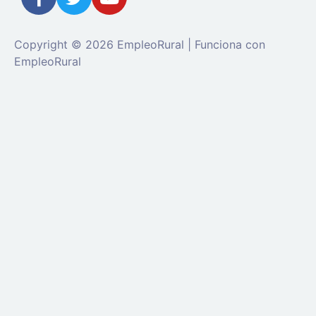
Copyright © 2026 EmpleoRural | Funciona con
EmpleoRural
Se requiere inicio de sesión de 'candidato' para
solicitar este trabajo.
Click aquí para
cerrar sesión
E
intenta de nuevo
Ingrese a su cuenta
Dirección de correo electrónico:
Contraseña: