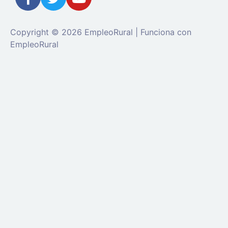
Copyright © 2026 EmpleoRural | Funciona con
EmpleoRural
Se requiere inicio de sesión de 'candidato' para
solicitar este trabajo.
Click aquí para
cerrar sesión
E
intenta de nuevo
Ingrese a su cuenta
Dirección de correo electrónico:
Contraseña: