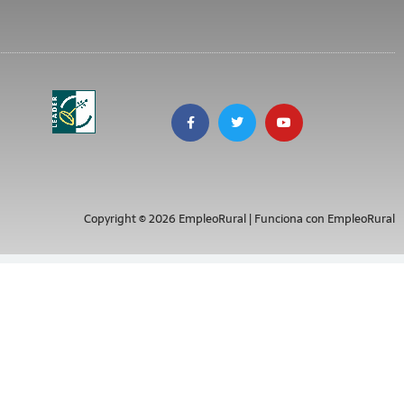
Copyright © 2026 EmpleoRural | Funciona con EmpleoRural