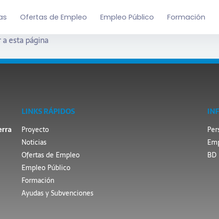
as
Ofertas de Empleo
Empleo Público
Formación
 a esta página
LINKS RÁPIDOS
IN
erra
Proyecto
Per
Noticias
Emp
Ofertas de Empleo
BD 
Empleo Público
Formación
Ayudas y Subvenciones