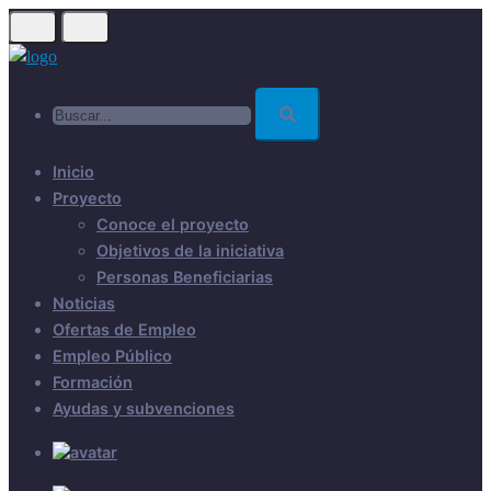
Skip
to
main
Buscar...
content
Inicio
Proyecto
Conoce el proyecto
Objetivos de la iniciativa
Personas Beneficiarias
Noticias
Ofertas de Empleo
Empleo Público
Formación
Ayudas y subvenciones