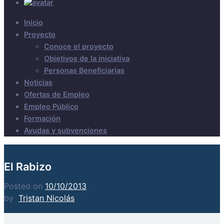
Inicio
Proyecto
Conoce el proyecto
Objetivos de la iniciativa
Personas Beneficiarias
Noticias
Ofertas de Empleo
Empleo Público
Formación
Ayudas y subvenciones
El Rabizo
Posted on
10/10/2013
by
Tristan Nicolás