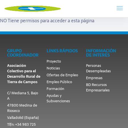
NO Tiene permisos para acceder a esta página
GRUPO
LINKS RÁPIDOS
INFORMACIÓN
COORDINADOR
DE INTERÉS
Proyecto
Asociación
Personas
Noticias
Colectivo para el
Desempleadas
Ofertas de Empleo
Desarrollo Rural de
Empresas
Tierra de Campos
Empleo Público
BD Recursos
Formación
Empresariales
C/ Mediana 5, Bajo
Ayudas y
A
Subvenciones
47800 Medina de
Rioseco
Valladolid (España)
Tlfn: +34 983 725