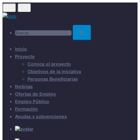
Skip
to
main
Buscar...
content
Inicio
Proyecto
Conoce el proyecto
Objetivos de la iniciativa
Personas Beneficiarias
Noticias
Ofertas de Empleo
Empleo Público
Formación
Ayudas y subvenciones