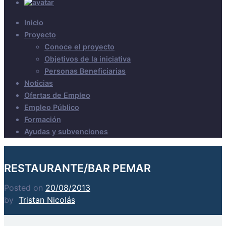
Inicio
Proyecto
Conoce el proyecto
Objetivos de la iniciativa
Personas Beneficiarias
Noticias
Ofertas de Empleo
Empleo Público
Formación
Ayudas y subvenciones
RESTAURANTE/BAR PEMAR
Posted on
20/08/2013
by
Tristan Nicolás