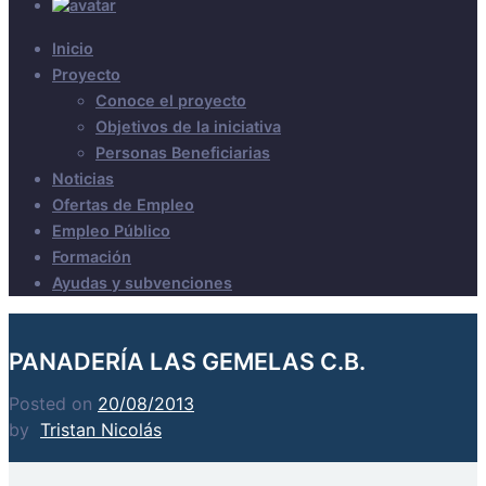
Inicio
Proyecto
Conoce el proyecto
Objetivos de la iniciativa
Personas Beneficiarias
Noticias
Ofertas de Empleo
Empleo Público
Formación
Ayudas y subvenciones
PANADERÍA LAS GEMELAS C.B.
Posted on
20/08/2013
by
Tristan Nicolás