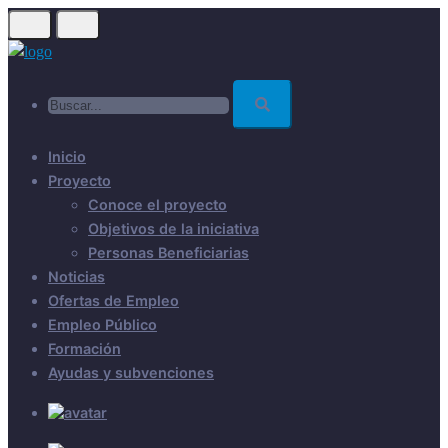
Skip
to
main
Buscar...
content
Inicio
Proyecto
Conoce el proyecto
Objetivos de la iniciativa
Personas Beneficiarias
Noticias
Ofertas de Empleo
Empleo Público
Formación
Ayudas y subvenciones