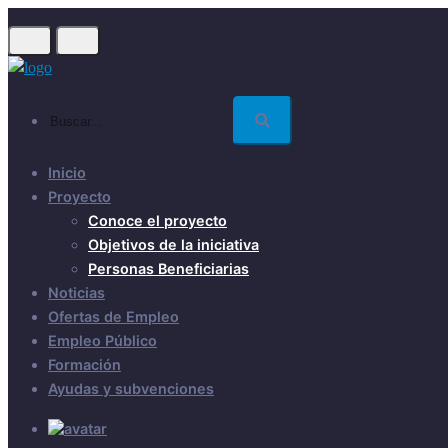
Skip
to
main
content
Buscar...
Inicio
Proyecto
Conoce el proyecto
Objetivos de la iniciativa
Personas Beneficiarias
Noticias
Ofertas de Empleo
Empleo Público
Formación
Ayudas y subvenciones