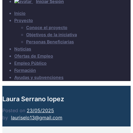
Iniciar Sesión
Inicio
Proyecto
Conoce el proyecto
Objetivos de la iniciativa
Personas Beneficiarias
Noticias
Ofertas de Empleo
Empleo Público
Formación
Ayudas y subvenciones
Laura Serrano lopez
Posted on
23/05/2025
by
lauriselo13@gmail.com