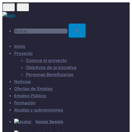
Skip
to
main
Buscar...
content
Inicio
Proyecto
Conoce el proyecto
Objetivos de la iniciativa
Personas Beneficiarias
Noticias
Ofertas de Empleo
Empleo Público
Formación
Ayudas y subvenciones
Iniciar Sesión