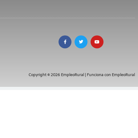
Copyright © 2026 EmpleoRural | Funciona con EmpleoRural