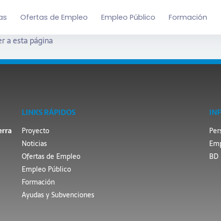
as
Ofertas de Empleo
Empleo Público
Formación
r a esta página
LINKS RÁPIDOS
IN
erra
Proyecto
Per
Noticias
Emp
Ofertas de Empleo
BD 
Empleo Público
Formación
Ayudas y Subvenciones