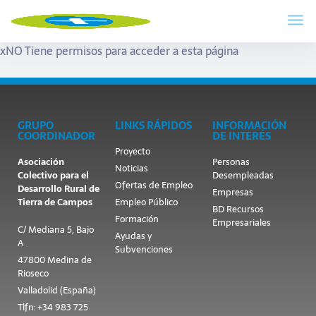
x
NO Tiene permisos para acceder a esta página
GRUPO
LINKS RÁPIDOS
INFORMACIÓN
COORDINADOR
DE INTERÉS
Proyecto
Asociación
Personas
Noticias
Colectivo para el
Desempleadas
Ofertas de Empleo
Desarrollo Rural de
Empresas
Tierra de Campos
Empleo Público
BD Recursos
Formación
Empresariales
C/ Mediana 5, Bajo
Ayudas y
A
Subvenciones
47800 Medina de
Rioseco
Valladolid (España)
Tlfn: +34 983 725