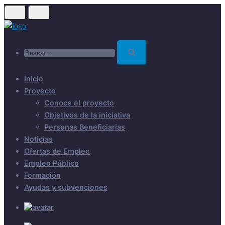
Skip
to
main
Buscar...
content
Inicio
Proyecto
Conoce el proyecto
Objetivos de la iniciativa
Personas Beneficiarias
Noticias
Ofertas de Empleo
Empleo Público
Formación
Ayudas y subvenciones