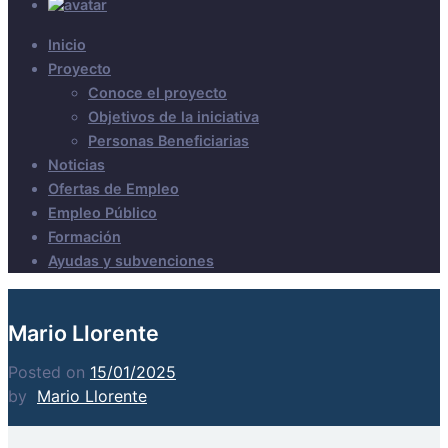
Inicio
Proyecto
Conoce el proyecto
Objetivos de la iniciativa
Personas Beneficiarias
Noticias
Ofertas de Empleo
Empleo Público
Formación
Ayudas y subvenciones
Mario Llorente
Posted on
15/01/2025
by
Mario Llorente