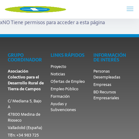
x
NO Tiene permisos para acceder a esta página
GRUPO
LINKS RÁPIDOS
INFORMACIÓN
COORDINADOR
DE INTERÉS
Proyecto
Asociación
Personas
Noticias
Colectivo para el
Desempleadas
Ofertas de Empleo
Desarrollo Rural de
Empresas
Tierra de Campos
Empleo Público
BD Recursos
Formación
Empresariales
C/ Mediana 5, Bajo
Ayudas y
A
Subvenciones
47800 Medina de
Rioseco
Valladolid (España)
Tlfn: +34 983 725