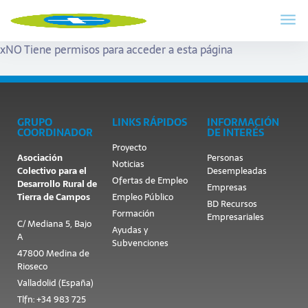
x
NO Tiene permisos para acceder a esta página
GRUPO
LINKS RÁPIDOS
INFORMACIÓN
COORDINADOR
DE INTERÉS
Proyecto
Asociación
Personas
Noticias
Colectivo para el
Desempleadas
Ofertas de Empleo
Desarrollo Rural de
Empresas
Tierra de Campos
Empleo Público
BD Recursos
Formación
Empresariales
C/ Mediana 5, Bajo
Ayudas y
A
Subvenciones
47800 Medina de
Rioseco
Valladolid (España)
Tlfn: +34 983 725