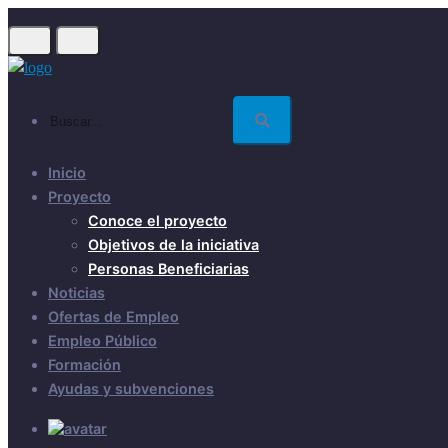
Skip
to
main
content
Buscar...
Inicio
Proyecto
Conoce el proyecto
Objetivos de la iniciativa
Personas Beneficiarias
Noticias
Ofertas de Empleo
Empleo Público
Formación
Ayudas y subvenciones